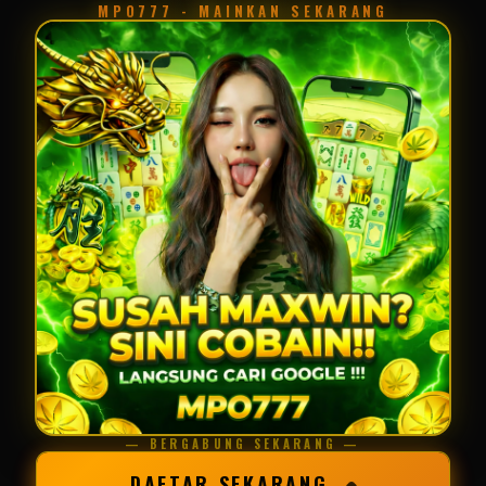
MPO777 - MAINKAN SEKARANG
— BERGABUNG SEKARANG —
DAFTAR SEKARANG